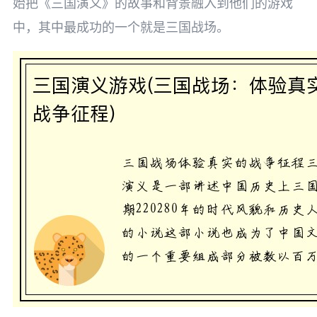
始把《三国演义》的故事和背景融入到他们的游戏
中，其中最成功的一个就是三国战场。