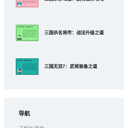
三国杀名将传：战法升级之道
三国无双7：武将装备之道
导航