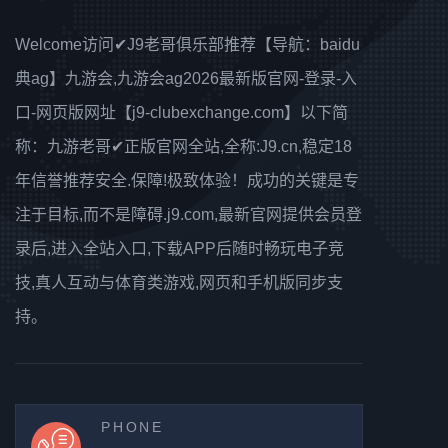
Welcome访问✔J9老哥俱乐部推荐【导航：baidu
典ag】九游会,九游会ag2026最新版官网-登录-入
口-网页版网址【j9-clubexchange.com】以下简
称：九游老哥✔正版官网全站,全称:J9.cn,稳定18
年信誉推荐安全.保障!极致体验！成功的关键是专
注于目标,而不是障碍.j9.com,最新官网提供会员登
录后,进入全站入口,下载APP后随时畅玩电子竞
技,真人互动与体育类游戏,网页和手机版同步支
持。
PHONE