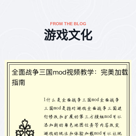
FROM THE BLOG
游戏文化