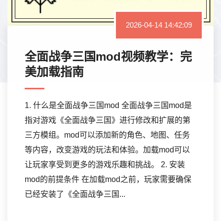
2026-04-14 14:42:09
全面战争三国mod视频教学：完
美加载指南
1. 什么是全面战争三国mod 全面战争三国mod是
指对游戏《全面战争三国》进行修改和扩展的第
三方模组。mod可以添加新的角色、地图、任务
等内容，改变游戏的玩法和体验。加载mod可以
让玩家享受到更多的游戏乐趣和挑战。 2. 安装
mod的前提条件 在加载mod之前，玩家需要确保
已经安装了《全面战争三国...