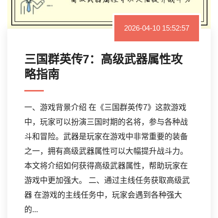
2026-04-10 15:52:57
三国群英传7：高级武器属性攻
略指南
一、游戏背景介绍 在《三国群英传7》这款游戏
中，玩家可以扮演三国时期的名将，参与各种战
斗和冒险。武器是玩家在游戏中非常重要的装备
之一，拥有高级武器属性可以大幅提升战斗力。
本文将介绍如何获得高级武器属性，帮助玩家在
游戏中更加强大。 二、通过主线任务获取高级武
器 在游戏的主线任务中，玩家会遇到各种强大
的...