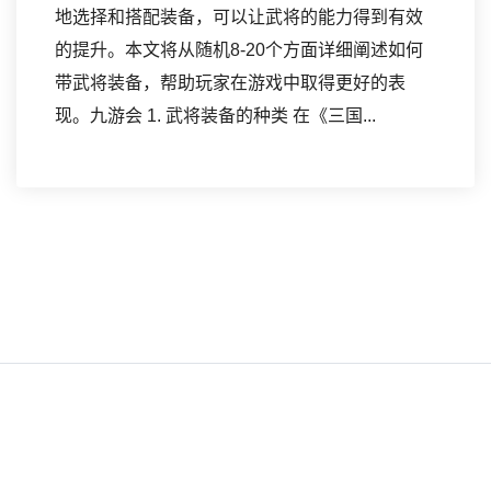
地选择和搭配装备，可以让武将的能力得到有效
的提升。本文将从随机8-20个方面详细阐述如何
带武将装备，帮助玩家在游戏中取得更好的表
现。九游会 1. 武将装备的种类 在《三国...