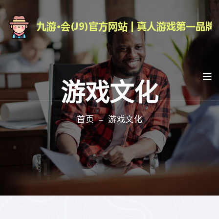
游戏文化
首页
游戏文化