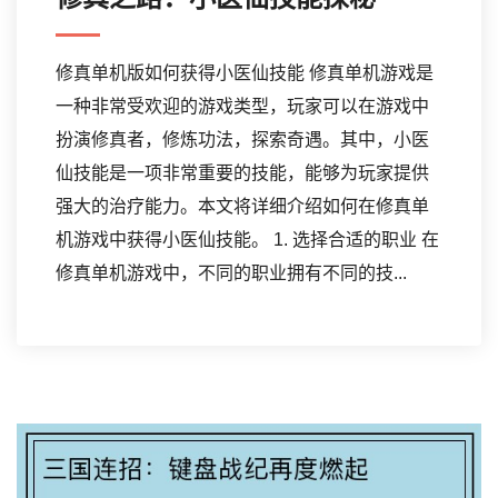
修真单机版如何获得小医仙技能 修真单机游戏是
一种非常受欢迎的游戏类型，玩家可以在游戏中
扮演修真者，修炼功法，探索奇遇。其中，小医
仙技能是一项非常重要的技能，能够为玩家提供
强大的治疗能力。本文将详细介绍如何在修真单
机游戏中获得小医仙技能。 1. 选择合适的职业 在
修真单机游戏中，不同的职业拥有不同的技...