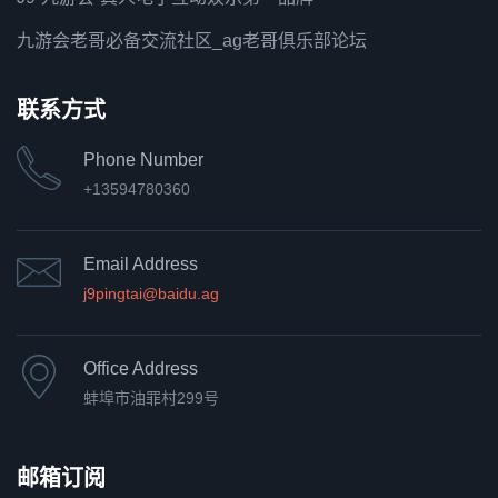
九游会老哥必备交流社区_ag老哥俱乐部论坛
联系方式
Phone Number
+13594780360
Email Address
j9pingtai@baidu.ag
Office Address
蚌埠市油罪村299号
邮箱订阅