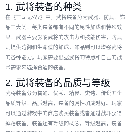
1. 武将装备的种类
在《三国无双7》中，武将装备分为武器、防具、饰
品三大类。每类装备都有不同的属性加成和特殊效
果。武器主要影响武将的攻击力和技能伤害，防具
则提供防御和生命值的加成，饰品则可以增强武将
的各种能力。玩家需要根据武将的特点和自己的战
术需求来选择合适的装备。
2. 武将装备的品质与等级
武将装备分为普通、优秀、精良、史诗、传说五个
品质等级。品质越高，装备的属性加成越好。玩家
可以通过游戏中的商店购买装备或者通过战斗获得
掉落装备。装备还有等级的概念，等级越高，装备