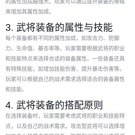
的属性加成越强大。玩家可以通过提升装备的等级
来增加其属性加成。
3. 武将装备的属性与技能
每个装备都有不同的属性加成，如攻击力、防御
力、生命值、暴击率等。玩家需要根据武将的职业
和技能特点来选择合适的装备属性。一些装备还具
有特殊技能，如增加技能伤害、提升暴击伤害等。
玩家可以根据自己的战术需求选择适合的装备属性
和技能。
4. 武将装备的搭配原则
在选择装备时，玩家需要考虑武将的职业和技能特
点，以及自己的战术需求。攻击型武将可以选择增