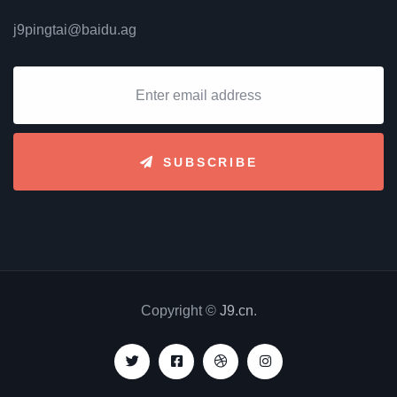
j9pingtai@baidu.ag
SUBSCRIBE
Copyright ©
J9.cn
.