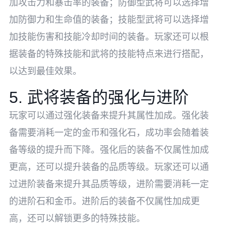
加攻击力和暴击率的装备；防御型武将可以选择增
加防御力和生命值的装备；技能型武将可以选择增
加技能伤害和技能冷却时间的装备。玩家还可以根
据装备的特殊技能和武将的技能特点来进行搭配，
以达到最佳效果。
5. 武将装备的强化与进阶
玩家可以通过强化装备来提升其属性加成。强化装
备需要消耗一定的金币和强化石，成功率会随着装
备等级的提升而下降。强化后的装备不仅属性加成
更高，还可以提升装备的品质等级。玩家还可以通
过进阶装备来提升其品质等级，进阶需要消耗一定
的进阶石和金币。进阶后的装备不仅属性加成更
高，还可以解锁更多的特殊技能。