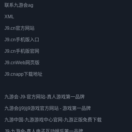
联系九游会ag
XML
J9.cn官方网站
J9.cn手机版入口
J9.cn手机版官网
J9.cnWeb网页版
J9.cnapp下载地址
九游会·J9-官方网站-真人游戏第一品牌
九游会(j9)|j9游戏官方网站 - 游戏第一品牌
九游中国-九游游戏中心官网-九游正版免费下载
J9·九游会-真人电子互动娱乐第一品牌