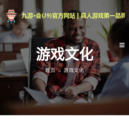
游戏文化
首页
游戏文化