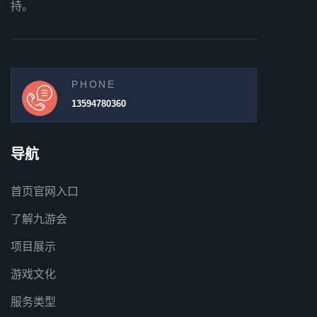
持。
PHONE
13594780360
导航
首页官网入口
了解九游会
项目展示
游戏文化
服务类型