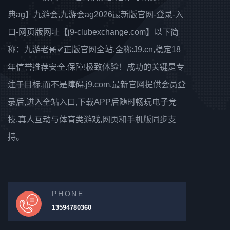
典ag】九游会,九游会ag2026最新版官网-登录-入
口-网页版网址【j9-clubexchange.com】以下简
称：九游老哥✔正版官网全站,全称:J9.cn,稳定18
年信誉推荐安全.保障!极致体验！成功的关键是专
注于目标,而不是障碍.j9.com,最新官网提供会员登
录后,进入全站入口,下载APP后随时畅玩电子竞
技,真人互动与体育类游戏,网页和手机版同步支
持。
PHONE
13594780360