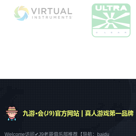
Welcome访问✔J9老哥俱乐部推荐【导航：baidu