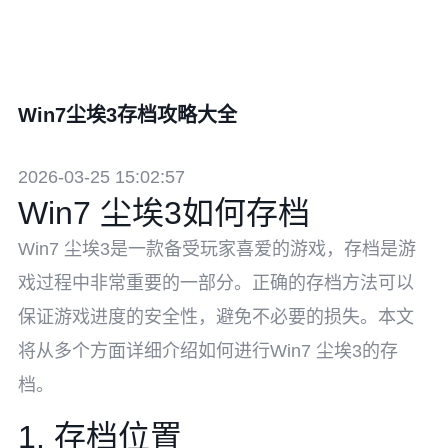
Win7尘埃3存档攻略大全
2026-03-25 15:02:57
Win7 尘埃3如何存档
Win7 尘埃3是一款备受玩家喜爱的游戏，存档是游
戏过程中非常重要的一部分。正确的存档方法可以
保证游戏进度的安全性，避免不必要的损失。本文
将从多个方面详细介绍如何进行Win7 尘埃3的存
档。
1. 存档位置