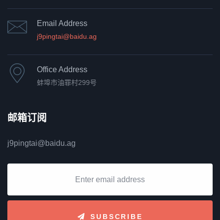
Email Address
j9pingtai@baidu.ag
Office Address
蚌埠市油罪村299号
邮箱订阅
j9pingtai@baidu.ag
SUBSCRIBE