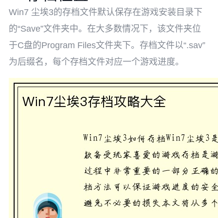
Win7 尘埃3的存档文件默认保存在游戏安装目录下
的“Save”文件夹中。在大多数情况下，该文件夹位
于C盘的Program Files文件夹下。存档文件以“.sav”
为后缀名，每个存档文件对应一个游戏进度。