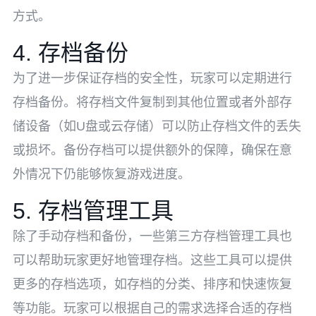
方式。
4. 存档备份
为了进一步保证存档的安全性，玩家可以定期进行
存档备份。将存档文件复制到其他位置或者外部存
储设备（如U盘或云存储）可以防止存档文件的丢失
或损坏。备份存档可以提供额外的保障，确保在意
外情况下仍能够恢复游戏进度。
5. 存档管理工具
除了手动存档和备份，一些第三方存档管理工具也
可以帮助玩家更好地管理存档。这些工具可以提供
更多的存档选项，如存档的分类、排序和快速恢复
等功能。玩家可以根据自己的需求选择合适的存档