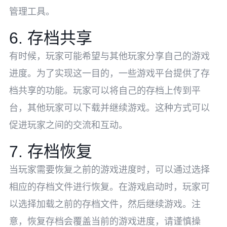
管理工具。
6. 存档共享
有时候，玩家可能希望与其他玩家分享自己的游戏
进度。为了实现这一目的，一些游戏平台提供了存
档共享的功能。玩家可以将自己的存档上传到平
台，其他玩家可以下载并继续游戏。这种方式可以
促进玩家之间的交流和互动。
7. 存档恢复
当玩家需要恢复之前的游戏进度时，可以通过选择
相应的存档文件进行恢复。在游戏启动时，玩家可
以选择加载之前的存档文件，然后继续游戏。注
意，恢复存档会覆盖当前的游戏进度，请谨慎操