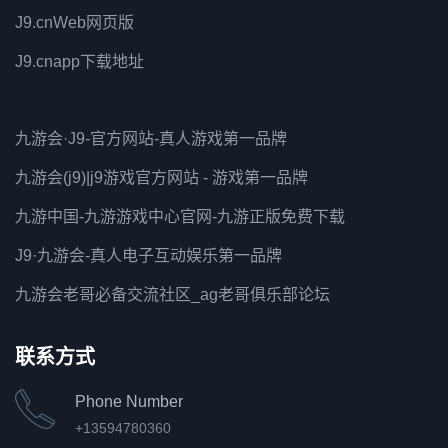
J9.cnWeb网页版
J9.cnapp下载地址
九游会·J9-官方网站-真人游戏第一品牌
九游会(j9)|j9游戏官方网站 - 游戏第一品牌
九游中国-九游游戏中心官网-九游正版免费下载
J9·九游会-真人电子互动娱乐第一品牌
九游会老哥必备交流社区_ag老哥俱乐部论坛
联系方式
Phone Number
+13594780360