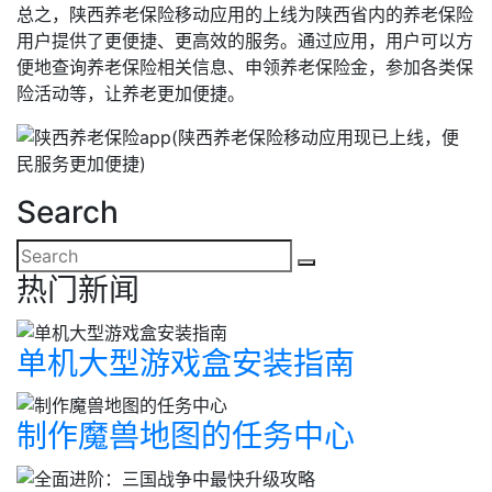
总之，陕西养老保险移动应用的上线为陕西省内的养老保险
用户提供了更便捷、更高效的服务。通过应用，用户可以方
便地查询养老保险相关信息、申领养老保险金，参加各类保
险活动等，让养老更加便捷。
Search
热门新闻
单机大型游戏盒安装指南
制作魔兽地图的任务中心