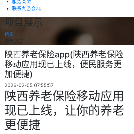
服务类型
联系九游会ag
项目展示
首页
项目展示
陕西养老保险app(陕西养老保险
移动应用现已上线，便民服务更
加便捷)
2026-02-05 07:55:57
陕西养老保险移动应用
现已上线，让你的养老
更便捷