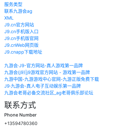
服务类型
联系九游会ag
XML
J9.cn官方网站
J9.cn手机版入口
J9.cn手机版官网
J9.cnWeb网页版
J9.cnapp下载地址
九游会·J9-官方网站-真人游戏第一品牌
九游会(j9)|j9游戏官方网站 - 游戏第一品牌
九游中国-九游游戏中心官网-九游正版免费下载
J9·九游会-真人电子互动娱乐第一品牌
九游会老哥必备交流社区_ag老哥俱乐部论坛
联系方式
Phone Number
+13594780360