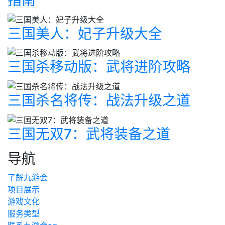
指南
三国美人：妃子升级大全
三国杀移动版：武将进阶攻略
三国杀名将传：战法升级之道
三国无双7：武将装备之道
导航
了解九游会
项目展示
游戏文化
服务类型