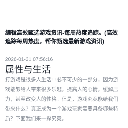
编辑高效甄选游戏资讯-每周热度追踪。(高效
追踪每周热度，帮你甄选最新游戏资讯)
2026-01-31 07:56:16
属性与生活
打游戏是很多人生活中必不可少的一部分，因为游
戏能够给人带来很多乐趣，提高人的心情，缓解压
力，甚至改变人的性格。但是，游戏究竟能给我们
带来什么？真正成为一个游戏玩家需要具备哪些特
质？下面我们来一探究竟。