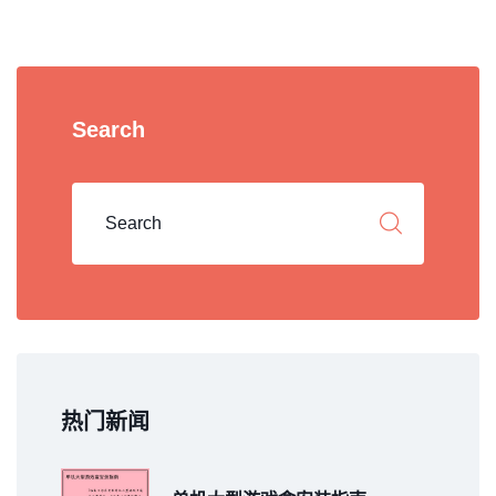
Search
热门新闻