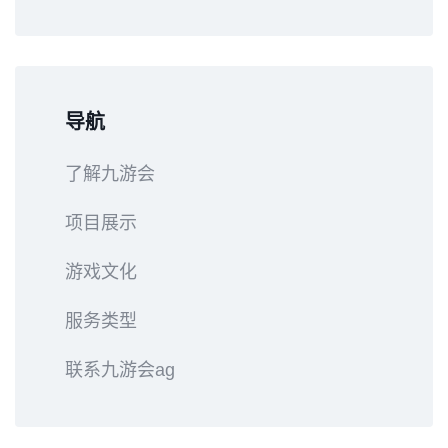
导航
了解九游会
项目展示
游戏文化
服务类型
联系九游会ag