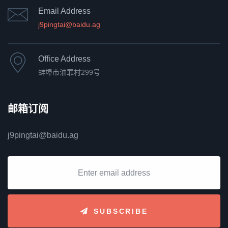
Email Address
j9pingtai@baidu.ag
Office Address
蚌埠市油罪村299号
邮箱订阅
j9pingtai@baidu.ag
SUBSCRIBE