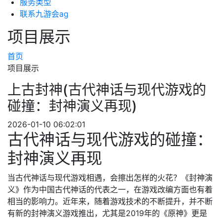
服务类型
联系九游会ag
项目展示
首页
项目展示
上古封神(古代神话与现代游戏的
碰撞：封神演义再现)
2026-01-10 06:02:01
古代神话与现代游戏的碰撞：
封神演义再现
当古代神话与现代游戏相遇，会擦出怎样的火花？《封神演
义》作为中国古代神话的代表之一，在游戏改编方面也有着
相当的影响力。近年来，随着游戏技术的不断提升，并不断
有新的封神演义游戏推出，尤其是2019年的《原神》更是