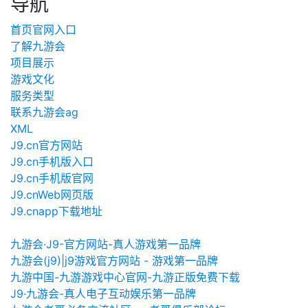
导航
首页官网入口
了解九游会
项目展示
游戏文化
服务类型
联系九游会ag
XML
J9.cn官方网站
J9.cn手机版入口
J9.cn手机版官网
J9.cnWeb网页版
J9.cnapp下载地址
九游会·J9-官方网站-真人游戏第一品牌
九游会(j9)|j9游戏官方网站 - 游戏第一品牌
九游中国-九游游戏中心官网-九游正版免费下载
J9·九游会-真人电子互动娱乐第一品牌