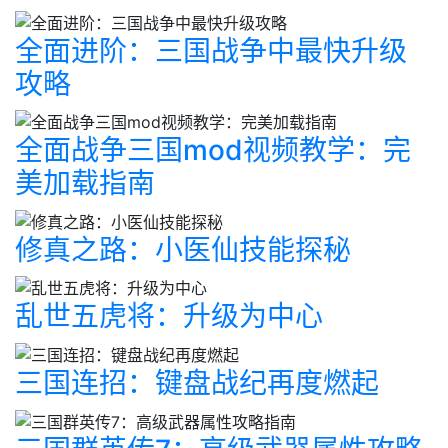
全面进阶：三国战争中最快升级
攻略
全面战争三国mod视频教学：完
美加载指南
修真之路：小医仙技能探秘
乱世五虎将：升级为中心
三国连招：键盘战纪再度燃起