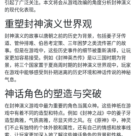
引起了广泛关注。本文将会从游戏改编的角度分析封神演义
的现代化表现。
重塑封神演义世界观
封神演义的故事以唐朝之前的历史为背景，包括姜子牙传
道、管仲排难、伯邑考定策、三年困梦之类流传甚广的故
事。但是在游戏中，这些历史事件的细节被重新演绎，让玩
家更加容易接受。例如《封神英杰传》是以三国时期为背
景，将三个国家置于夏商周时期的封神演义世界观中，玩家
在游戏中能够感受到扑朔迷离的历史环境和神话传说的神秘
气息。
神话角色的塑造与突破
在封神演义游戏中最为重要的角色当属众神。这些神祇在游
戏中有着不同的造型和特点。例如《封神之战》中的姜子牙
造型典雅，气质高雅，尽显天师之风。在《原神》中，神灵
们不止有独特的个体外貌和属性，还有自己的情感和故事线
索，让玩家更加深入地了解这些神话角色的背景和性格。