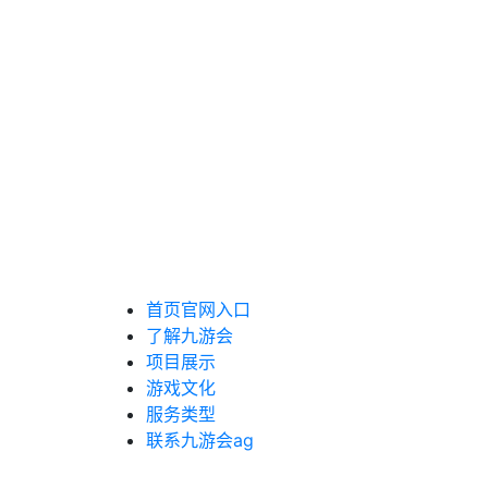
首页官网入口
了解九游会
项目展示
游戏文化
服务类型
联系九游会ag