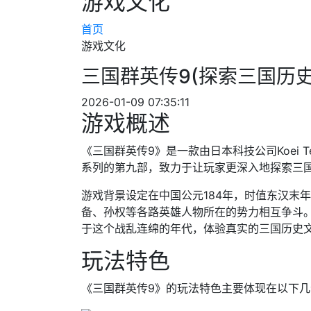
游戏文化
首页
游戏文化
三国群英传9(探索三国历
2026-01-09 07:35:11
游戏概述
《三国群英传9》是一款由日本科技公司Koei
系列的第九部，致力于让玩家更深入地探索三
游戏背景设定在中国公元184年，时值东汉末
备、孙权等各路英雄人物所在的势力相互争斗
于这个战乱连绵的年代，体验真实的三国历史
玩法特色
《三国群英传9》的玩法特色主要体现在以下几