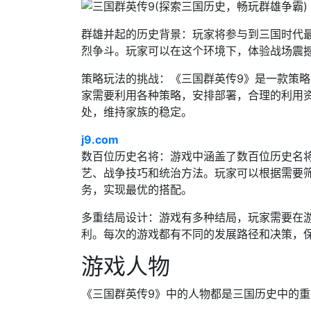
群雄并起的历史背景：玩家将参与到三国时代
烈争斗。玩家可以在这个环境下，体验战场震
策略玩法的挑战：《三国群英传9》是一款策
家需要利用各种策略，安排部署，合理的利用
处，维持家族的稳定。
j9.com
数百位历史名将：游戏中涵盖了数百位历史名
艺、战争技巧和统治方法。玩家可以根据需要
务，实现最优的搭配。
多重结局设计：游戏有多种结局，玩家需要在
利。每次的游戏都有不同的发展路径和决策，
游戏人物
《三国群英传9》中的人物都是三国历史中的