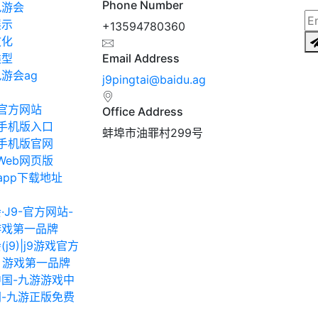
Phone Number
九游会
展示
+13594780360
文化
类型
Email Address
游会ag
j9pingtai@baidu.ag
cn官方网站
Office Address
cn手机版入口
蚌埠市油罪村299号
cn手机版官网
nWeb网页版
napp下载地址
·J9-官方网站-
游戏第一品牌
j9)|j9游戏官方
- 游戏第一品牌
国-九游游戏中
-九游正版免费