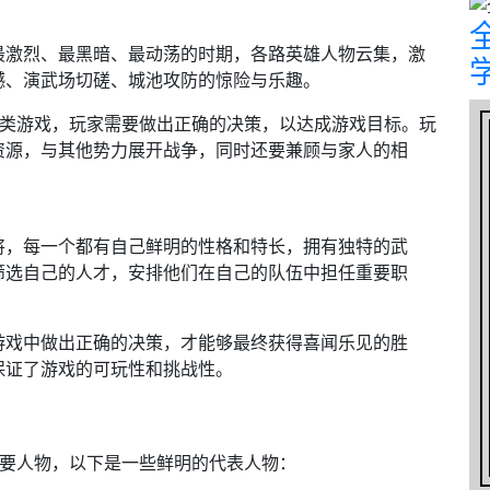
最激烈、最黑暗、最动荡的时期，各路英雄人物云集，激
撼、演武场切磋、城池攻防的惊险与乐趣。
略类游戏，玩家需要做出正确的决策，以达成游戏目标。玩
资源，与其他势力展开战争，同时还要兼顾与家人的相
将，每一个都有自己鲜明的性格和特长，拥有独特的武
筛选自己的人才，安排他们在自己的队伍中担任重要职
游戏中做出正确的决策，才能够最终获得喜闻乐见的胜
保证了游戏的可玩性和挑战性。
重要人物，以下是一些鲜明的代表人物：