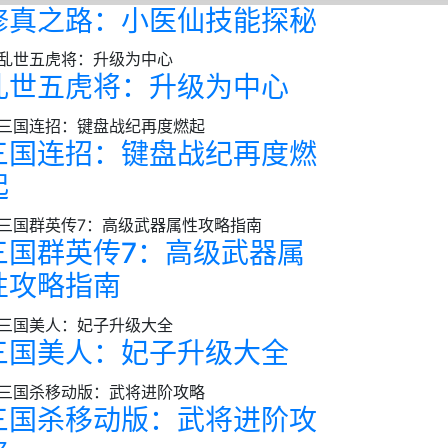
修真之路：小医仙技能探秘
乱世五虎将：升级为中心
三国连招：键盘战纪再度燃
起
三国群英传7：高级武器属
性攻略指南
三国美人：妃子升级大全
三国杀移动版：武将进阶攻