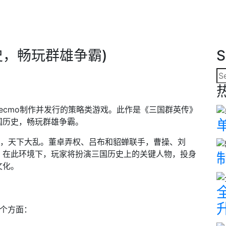
史，畅玩群雄争霸)
S
 Tecmo制作并发行的策略类游戏。此作是《三国群英传》
国历史，畅玩群雄争霸。
年，天下大乱。董卓弄权、吕布和貂蝉联手，曹操、刘
。在此环境下，玩家将扮演三国历史上的关键人物，投身
文化。
个方面：