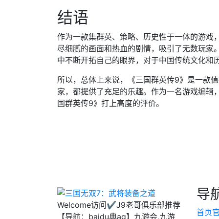
结语
作为一款集群英、策略、历史性于一体的游戏
尽细腻的画面和热血的剧情，吸引了无数玩家
中不断开拓自己的眼界，对于中国传统文化和
所以，总体上来说，《三国群英传9》是一款
家，都提供了充足的乐趣。作为一名游戏编辑
国群英传9》打上高度的评价。
导
Welcome访问✔J9老哥俱乐部推荐
首页
【导航：baidu典ag】九游会,九游