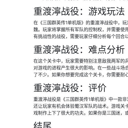
重渡濘战役：游戏玩法
在《三国群英传1单机版》的重渡濘战役中，
魏。玩家将掌握所有军队的控制权，并需要使
有挑战性的战役，需要玩家仔细分析每个回合
重渡濘战役：难点分析
在这个关卡中，玩家需要特别注意敌我两军的
对游戏的进程产生很大的影响。在一些战斗场
了不少。如果你想要完成这个关卡，你需要耐
重渡濘战役：评价
重渡濘战役是《三国群英传1单机版》中一款
还让玩家有机会体验蜀汉军队的战术。游戏关
戏制作上下了很大的功夫。如果你是三国迷，
结尾