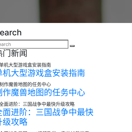
earch
热门新闻
单机大型游戏盒安装指南
制作魔兽地图的任务中心
全面进阶：三国战争中最快
升级攻略