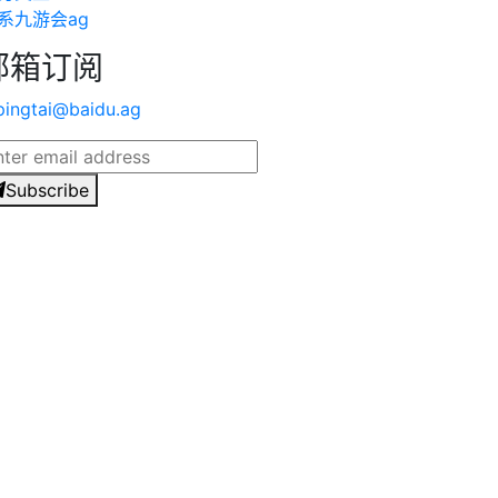
系九游会ag
邮箱订阅
pingtai@baidu.ag
Subscribe