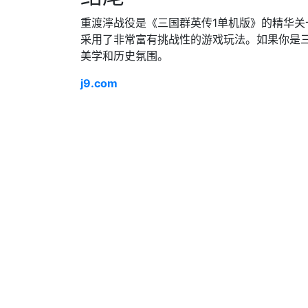
重渡濘战役是《三国群英传1单机版》的精华
采用了非常富有挑战性的游戏玩法。如果你是
美学和历史氛围。
j9.com