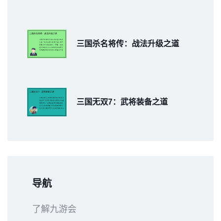
三国杀名将传：战法升级之道
三国无双7：武将装备之道
导航
了解九游会