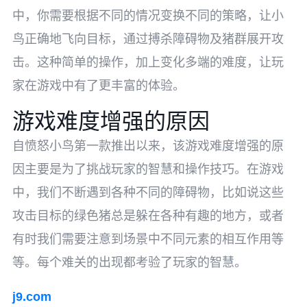
中，你需要根据不同的情况变换不同的策略，让小
鸟正确地飞向目标，通过搏杀障碍物及猪群展开攻
击。这种简单的操作，加上变化多端的难度，让玩
家在游戏中有了更丰富的体验。
游戏难度增强的原因
自愤怒小鸟第一款推出以来，该游戏难度增强的原
因主要是为了挑战玩家的智慧和操作技巧。在游戏
中，我们不断遇到各种不同的障碍物，比如说这些
攻击目标的绿色猪总是躲在各种有趣的地方，或者
有时我们需要注意到场景中不同元素的相互作用等
等。每个难关的出现都考验了玩家的智慧。
j9.com