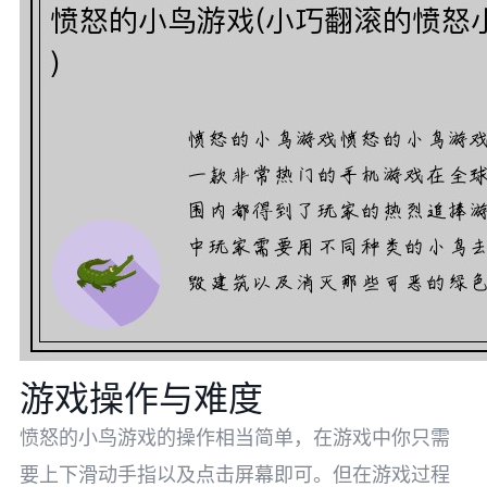
游戏操作与难度
愤怒的小鸟游戏的操作相当简单，在游戏中你只需
要上下滑动手指以及点击屏幕即可。但在游戏过程