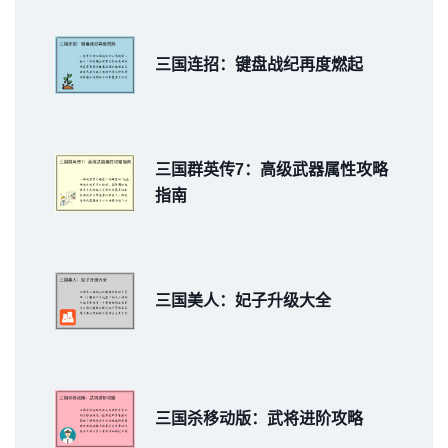
三国连招：键盘战纪再度燃起
三国群英传7：高级武器属性攻略
指南
三国美人：妃子升级大全
三国杀移动版：武将进阶攻略