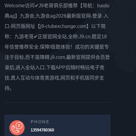
Welcome访问✔J9老哥俱乐部推荐【导航：baidu
典ag】九游会,九游会ag2026最新版官网-登录-入
口-网页版网址【j9-clubexchange.com】以下简
称：九游老哥✔正版官网全站,全称:J9.cn,稳定18
年信誉推荐安全.保障!极致体验！成功的关键是专
注于目标,而不是障碍.j9.com,最新官网提供会员登
录后,进入全站入口,下载APP后随时畅玩电子竞
技,真人互动与体育类游戏,网页和手机版同步支
持。
PHONE
13594780360