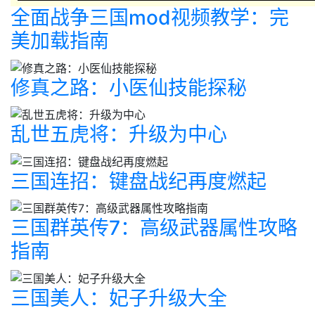
全面战争三国mod视频教学：完
美加载指南
修真之路：小医仙技能探秘
乱世五虎将：升级为中心
三国连招：键盘战纪再度燃起
三国群英传7：高级武器属性攻略
指南
三国美人：妃子升级大全