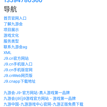
13594780360
导航
首页官网入口
了解九游会
项目展示
游戏文化
服务类型
联系九游会ag
XML
J9.cn官方网站
J9.cn手机版入口
J9.cn手机版官网
J9.cnWeb网页版
J9.cnapp下载地址
九游会·J9-官方网站-真人游戏第一品牌
九游会(j9)|j9游戏官方网站 - 游戏第一品牌
九游中国-九游游戏中心官网-九游正版免费下载