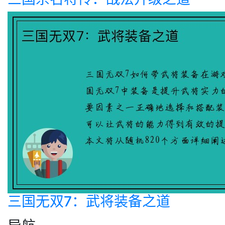
三国无双7：武将装备之道