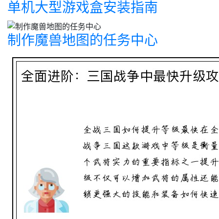
单机大型游戏盒安装指南
制作魔兽地图的任务中心