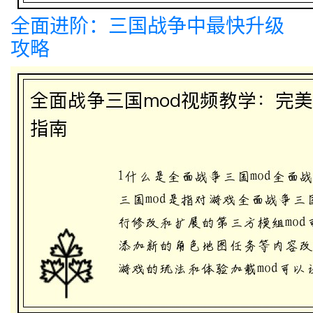
全面进阶：三国战争中最快升级
攻略